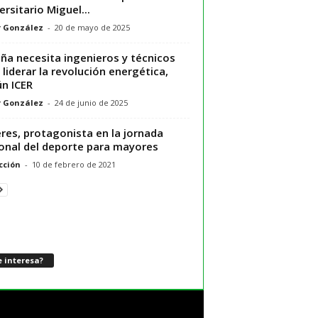
ersitario Miguel...
r González
-
20 de mayo de 2025
ña necesita ingenieros y técnicos
 liderar la revolución energética,
n ICER
r González
-
24 de junio de 2025
res, protagonista en la jornada
onal del deporte para mayores
cción
-
10 de febrero de 2021
 interesa?