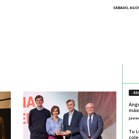
SÁBADO, AGOS
RE
Ánge
máxi
Javie
Tu L
cole