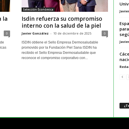
Univ
Selección Económica
Javie
 la
Isdin refuerza su compromiso
Espa
interno con la salud de la piel
para
0
Javier González
-
10 de diciembre de 2025
0
segú
Javie
 de
ISDIN obtiene el Sello Empresa Dermosaludable
sicas
promovido por la Fundación Piel Sana ISDIN ha
recibido el Sello Empresa Dermosaludable que
Cáce
reconoce el compromiso corporativo con...
naci
Reda
¿Te