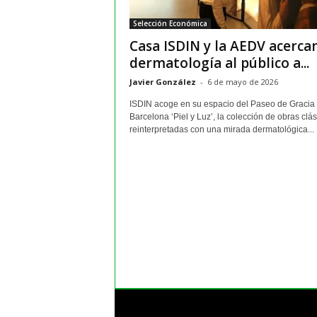
m
Selección Económica
a
Casa ISDIN y la AEDV acercan
y
o
dermatología al público a...
r
Javier González
-
6 de mayo de 2026
e
s
ISDIN acoge en su espacio del Paseo de Gracia
Barcelona ‘Piel y Luz’, la colección de obras clá
reinterpretadas con una mirada dermatológica...