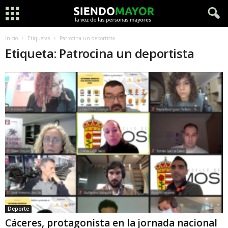
Inicio
Etiquetas
Patrocina un deportista
Etiqueta: Patrocina un deportista
Deporte
Cáceres, protagonista en la jornada nacional