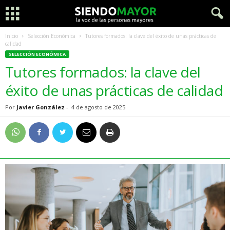
Inicio
Selección Económica
Tutores formados: la clave del éxito de unas prácticas de
calidad
SELECCIÓN ECONÓMICA
Tutores formados: la clave del
éxito de unas prácticas de calidad
Por
Javier González
-
4 de agosto de 2025