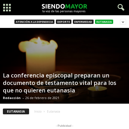
ATENCIÓN A LA DEPENDECIA
DEPORTE
ENFERMEDAD
EUTANASIA
La conferencia episcopal preparan un
documento de testamento vital para los
que no quieren eutanasia
Redacción
-
26 de febrero de 2021
EUTANASIA
Inicio
Eutanasia
- Publicidad -