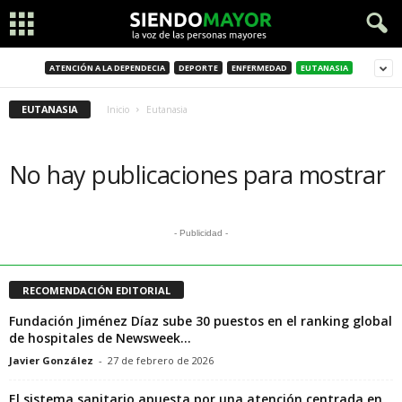
ATENCIÓN A LA DEPENDECIA
DEPORTE
ENFERMEDAD
EUTANASIA
EUTANASIA
Inicio
Eutanasia
No hay publicaciones para mostrar
- Publicidad -
RECOMENDACIÓN EDITORIAL
Fundación Jiménez Díaz sube 30 puestos en el ranking global
de hospitales de Newsweek...
Javier González
-
27 de febrero de 2026
El sistema sanitario apuesta por una atención centrada en