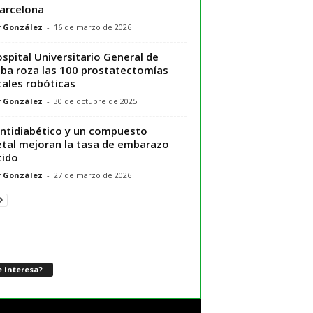
arcelona
r González
-
16 de marzo de 2026
ospital Universitario General de
alba roza las 100 prostatectomías
cales robóticas
r González
-
30 de octubre de 2025
ntidiabético y un compuesto
tal mejoran la tasa de embarazo
tido
r González
-
27 de marzo de 2026
 interesa?