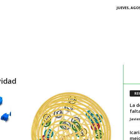
JUEVES, AGOS
vidad
RE
La d
falt
Javie
Icar
mejo