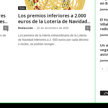
en B
Ocio
Javie
res
Los premios inferiores a 2.000
El H
s...
euros de la Lotería de Navidad...
Vill
0
Redacción
-
22 de diciembre de 2020
0
radi
Javie
ro de
Los premios de la lotería extraordinaria de la Lotería
de Navidad inferiores a 2. 000 euros por cada décimo
o recibo, se podrán recoger...
Un a
vege
asis
Javie
¿Te