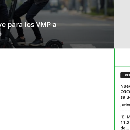
ve para los VMP a
6
RE
Nuev
CGCO
salu
Javie
“El 
11.2
de...