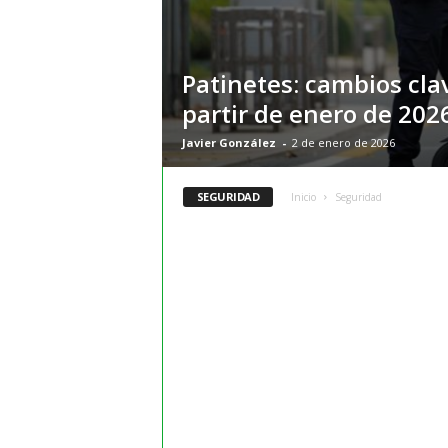
m
a
y
Patinetes: cambios cla
o
r
partir de enero de 202
e
Javier González
-
2 de enero de 2026
s
SEGURIDAD
Inicio
Seguridad