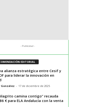
- Publicidad -
COMENDACIÓN EDITORIAL
a alianza estratégica entre Cesif y
F para liderar la innovación en
d
r González
-
17 de diciembre de 2025
Milagrito camina contigo” recauda
86 € para ELA Andalucía con la venta