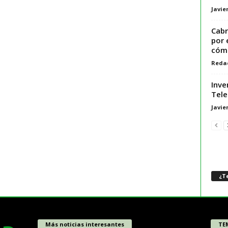
Javie
Cabr
por 
cómp
Reda
Inve
Tele
Javie
¿Te
Más noticias interesantes
TE