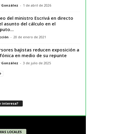
r González
-
1 de abril de 2026
eo del ministro Escrivá en directo
el asunto del cálculo en el
uto...
cción
-
20 de enero de 2021
rsores bajistas reducen exposición a
fónica en medio de su repunte
r González
-
3 de julio de 2025
 interesa?
MAS LOCALES