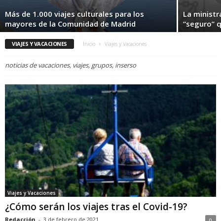
Más de 1.000 viajes culturales para los
La ministr
mayores de la Comunidad de Madrid
“seguro” q
VIAJES Y VACACIONES
Inicio
Viajes y Vacaciones
noticias de vacaciones, viajes, grupos, inserso
Viajes y Vacaciones
¿Cómo serán los viajes tras el Covid-19?
Redacción
-
3 de febrero de 2021
0