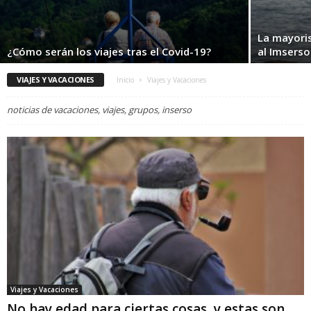
La mayori
¿Cómo serán los viajes tras el Covid-19?
al Imserso
VIAJES Y VACACIONES
Inicio
Viajes y Vacaciones
noticias de vacaciones, viajes, grupos, inserso
Viajes y Vacaciones
No hay edad para ciertas cosas, y estas son